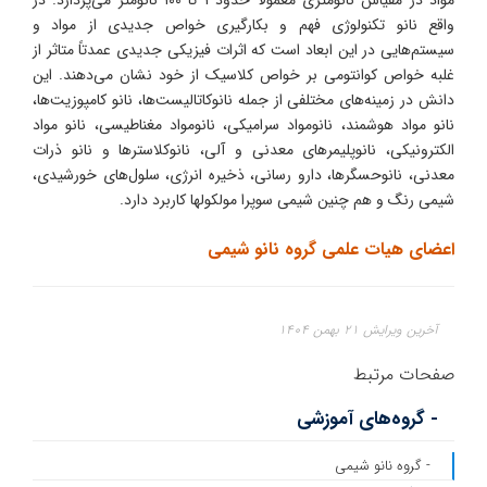
مواد در مقیاس نانومتری معمولاً حدود ۱ تا ۱۰۰ نانومتر می‌پردازد. در
واقع نانو تکنولوژی فهم و بکارگیری خواص جدیدی از مواد و
سیستم‌هایی در این ابعاد است که اثرات فیزیکی جدیدی عمدتاً متاثر از
غلبه خواص کوانتومی بر خواص کلاسیک از خود نشان می‌دهند. این
دانش در زمینه‌های مختلفی از جمله نانوکاتالیست‌ها، نانو کامپوزیت‌ها،
نانو مواد هوشمند، نانومواد سرامیکی، نانومواد مغناطیسی، نانو مواد
الکترونیکی، نانوپلیمرهای معدنی و آلی، نانوکلاسترها و نانو ذرات
معدنی، نانوحسگرها، دارو ‌رسانی، ذخیره انرژی، سلول‌های خورشیدی،
شیمی رنگ و هم چنین شیمی سوپرا مولکولها کاربرد دارد.
اعضای هیات علمی گروه نانو شیمی
آخرین ویرایش ۲۱ بهمن ۱۴۰۴
صفحات مرتبط
- گروه‌های آموزشی
- گروه نانو شیمی