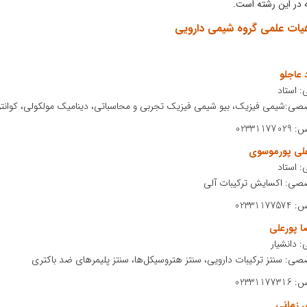
ه در این رشته است.
یات علمی گروه شیمی دارویی
 عاجلو
: استاد
:شیمی فیزیک، بیو شیمی فیزیک تجربی و محاسباتی، دینامیک مولکولی، کوانتوم مولکولی، ture
023311
علی پورموسوی
: استاد
صی: اکسایش ترکیبات آلی
023311
ضا پورعلی
: دانشیار
صی: سنتز ترکیبات دارویی، سنتز هتروسیکل‌ها، سنتز پلیمرهای ضد باکتری
023311
 زمانی